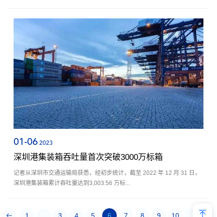
01-06
2023
深圳港集装箱吞吐量首次突破3000万标箱
记者从深圳市交通运输局获悉，经初步统计，截至 2022 年 12 月 31 日，
深圳港集装箱累计吞吐量达到3,003.56 万标...
1
...
3
4
5
6
7
8
9
10
...
20