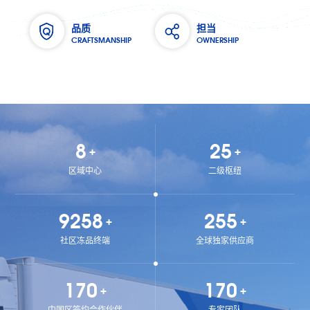
品质
担当
CRAFTSMANSHIP
OWNERSHIP
9
29
+
+
区域中心
二级枢纽
9946
296
+
+
社区冻品终端
全球独家供应商
197
197
+
+
中国区签约合作伙伴
专家团队