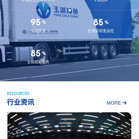
99
98
%
%
全链溯源
驻场实验室品控
98
%
全链赋能服务
RESOURCES
行业资讯
MORE