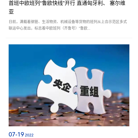
首班中欧班列“鲁欧快线”开行 直通匈牙利、 塞尔维
亚
日前，满载着钢管、生活物资、机械设备等货物的班列从上合示范区多式
联运中心发出，标志着中欧班列（齐鲁号）“鲁欧...
07-19
2022