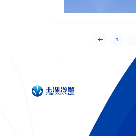
1
...