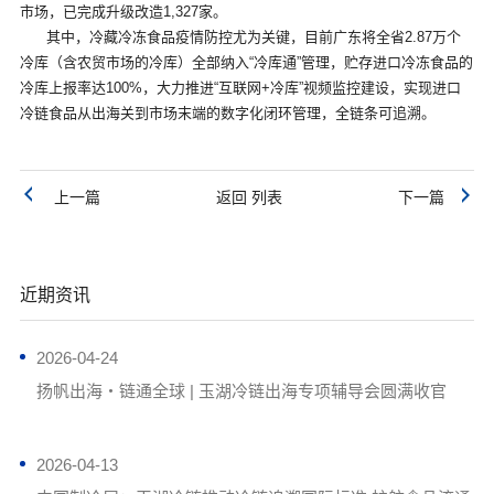
市场，已完成升级改造1,327家。
其中，冷藏冷冻食品疫情防控尤为关键，目前广东将全省2.87万个
冷库（含农贸市场的冷库）全部纳入“冷库通”管理，贮存进口冷冻食品的
冷库上报率达100%，大力推进“互联网+冷库”视频监控建设，实现进口
冷链食品从出海关到市场末端的数字化闭环管理，全链条可追溯。
上一篇
返回 列表
下一篇
近期资讯
2026-04-24
扬帆出海・链通全球 | 玉湖冷链出海专项辅导会圆满收官
2026-04-13