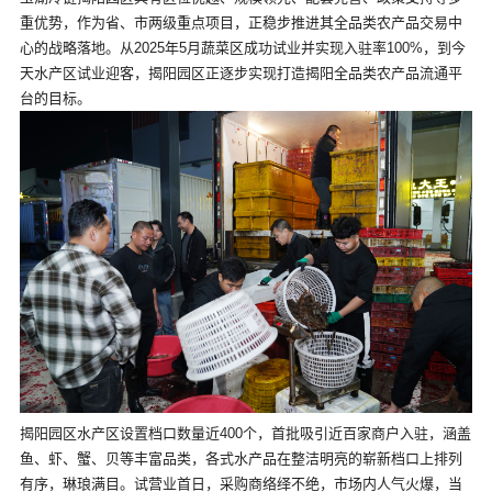
重优势，作为省、市两级重点项目，正稳步推进其全品类农产品交易中
心的战略落地。从2025年5月蔬菜区成功试业并实现入驻率100%，到今
天水产区试业迎客，揭阳园区正逐步实现打造揭阳全品类农产品流通平
台的目标。
揭阳园区水产区设置档口数量近400个，首批吸引近百家商户入驻，涵盖
鱼、虾、蟹、贝等丰富品类，各式水产品在整洁明亮的崭新档口上排列
有序，琳琅满目。试营业首日，采购商络绎不绝，市场内人气火爆，当