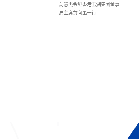
蒿慧杰会见香港玉湖集团董事
局主席黄向墨一行