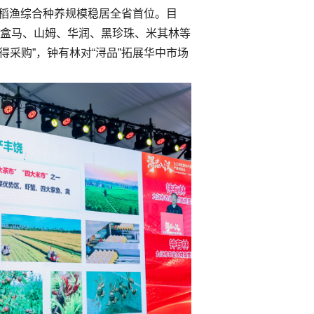
与稻渔综合种养规模稳居全省首位。目
进驻盒马、山姆、华润、黑珍珠、米其林等
采购”，钟有林对“浔品”拓展华中市场