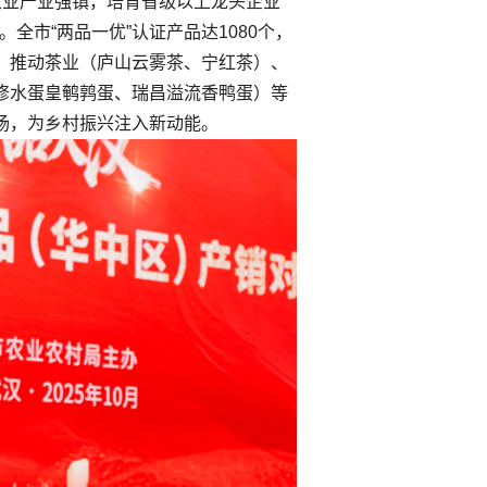
农业产业强镇，培育省级以上龙头企业
。全市“两品一优”认证产品达1080个，
，推动茶业（庐山云雾茶、宁红茶）、
修水蛋皇鹌鹑蛋、瑞昌溢流香鸭蛋）等
场，为乡村振兴注入新动能。