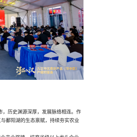
市，历史渊源深厚，发展脉络相连。作
江与鄱阳湖的生态禀赋，持续夯实农业