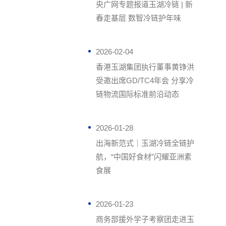
央广网专题报道玉湖冷链 | 新
春走基层 数智冷链护年味
2026-02-04
香港玉湖集团执行董事黄铮洪
受邀出席GD/TC4年会 分享冷
链物流国际标准前沿动态
2026-01-28
出海新范式｜玉湖冷链全链护
航，“中国好食材”闪耀亚洲素
食展
2026-01-23
商务部援外学子考察团走进玉