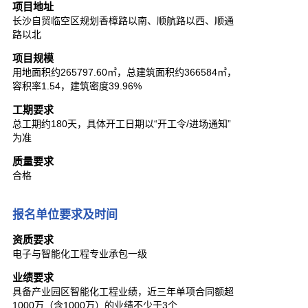
项目地址
长沙自贸临空区规划香樟路以南、顺航路以西、顺通
路以北
项目规模
用地面积约265797.60㎡，总建筑面积约366584㎡，
容积率1.54，建筑密度39.96%
工期要求
总工期约180天，具体开工日期以“开工令/进场通知”
为准
质量要求
合格
报名单位要求及时间
资质要求
电子与智能化工程专业承包一级
业绩要求
具备产业园区智能化工程业绩，近三年单项合同额超
1000万（含1000万）的业绩不少于3个